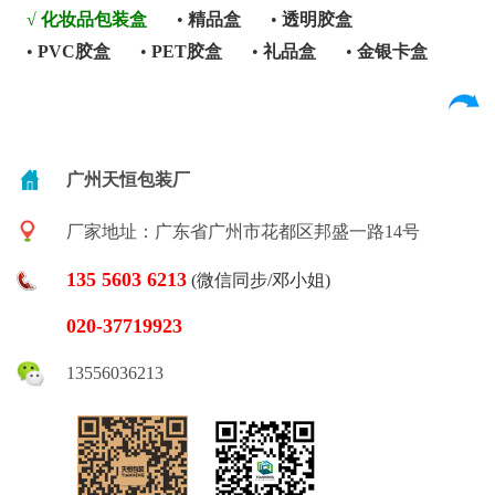
√
化妆品包装盒
•
精品盒
•
透明胶盒
•
PVC胶盒
•
PET胶盒
•
礼品盒
•
金银卡盒
广州天恒包装厂
厂家地址：广东省广州市花都区邦盛一路14号
135 5603 6213
(微信同步/邓小姐)
020-37719923
13556036213