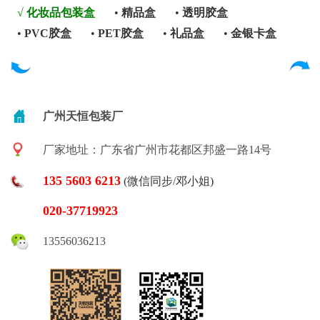
√
化妆品包装盒
•
精品盒
•
透明胶盒
•
PVC胶盒
•
PET胶盒
•
礼品盒
•
金银卡盒
广州天恒包装厂
厂家地址：广东省广州市花都区邦盛一路14号
135 5603 6213
(微信同步/邓小姐)
020-37719923
13556036213