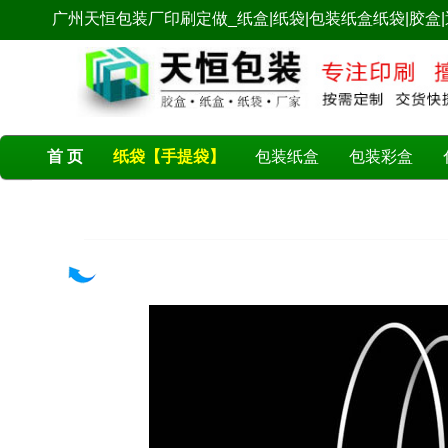
广州天恒包装厂印刷定做_纸盒|纸袋|包装纸盒纸袋|胶盒|透
首 页
纸袋【手提袋】
包装纸盒
包装彩盒