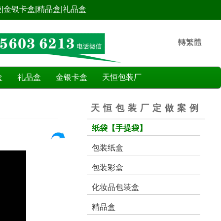
|金银卡盒|精品盒|礼品盒
轉繁體
盒
礼品盒
金银卡盒
天恒包装厂
天恒包装厂定做案例
纸袋【手提袋】
包装纸盒
包装彩盒
化妆品包装盒
精品盒